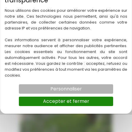
Nous utilisons des cookies pour améliorer votre expérience sur
Ce que disent nos clients
notre site. Ces technologies nous permettent, ainsi qu'à nos
partenaires, de collecter certaines données comme votre
adresse IP et vos préférences de navigation.
Ces informations servent à personnaliser votre expérience,
mesurer notre audience et afficher des publicités pertinentes.
Les cookies essentiels au fonctionnement du site sont
Nos dernières réalisations
automatiquement activés. Pour tous les autres, votre accord
est nécessaire. Vous gardez le contrôle : acceptez, refusez ou
modifiez vos préférences à tout moment via les paramètres de
cookies.
Personnaliser
Accepter et fermer