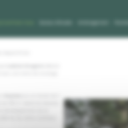
ui sommes-nous
Bureau d’études
Aménagement
Piscini
s depuis 16 ans
 que
Ludovic Gregoris
débute
el avec une tente de stockage
e à
Seysses
sur un terrain de 2
 de 200 m² abrite les diverses
c le développement de sa
 850 k€ de chiffre d’affaires.