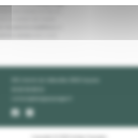
 entre autres le
compostage
sur notre terrain, la mise en
es, la création de massifs
on de plantes mellifères
, la
ilettes sèches
dans notre
900 chemin de Vallesvilles 31600 Seysses
06 80 99 88 63
contact@dezignpaysages.fr
Copyright © 2026 DeZign Paysages