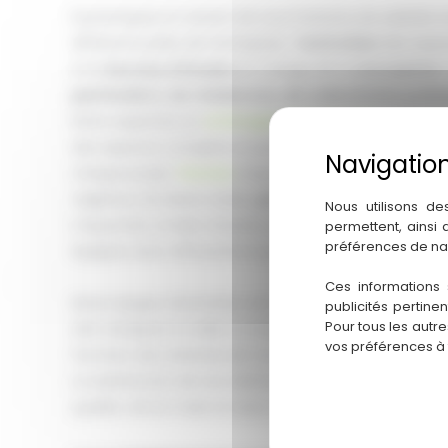
Dynamiques et venant de tous horizons, les salariés t
différents pôles de l’entreprise :
l’entretien
des espac
et le
bureau d’études
en charge de la
conception
particuliers, de résidences, de collectivités publ
Notre expertise en
aménagement paysager
et en ma
des espaces complets et personnalisés et de nous ad
chaque projet.
Piscines
maçonnées,
terrasses en bo
végétaux de divers styles,
pergolas en bois sur-me
Nous utilisons de
maçonnés, et bien d’autres aménagements, sont con
permettent, ainsi
préférences de na
équipes avec efficacité et professionnalisme.
Ces informations 
Notre équipe d’entretien est spécialement formée su
publicités pertine
Pour tous les autr
afin d’adapter la taille à chaque situation et de perso
vos préférences à
fonction des attentes de nos clients.
La satisfaction de nos clients étant notre priorité, n
qualité, clé en main et avec un suivi tout au long du p