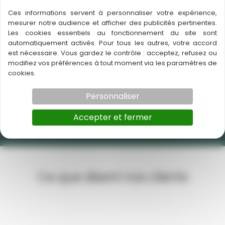
Ces informations servent à personnaliser votre expérience,
mesurer notre audience et afficher des publicités pertinentes.
Les cookies essentiels au fonctionnement du site sont
automatiquement activés. Pour tous les autres, votre accord
Planification et intervention
est nécessaire. Vous gardez le contrôle : acceptez, refusez ou
modifiez vos préférences à tout moment via les paramètres de
cookies.
Après validation du devis, nous planifions l’intervention et
nos arboristes-grimpeurs réalisent l’élagage dans le
Personnaliser
respect des normes de sécurité et de la santé de l’arbre.
Accepter et fermer
Ce que disent nos clients